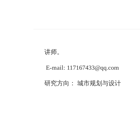
讲师。
E-mail:
117167433@qq.com
研究方向： 城市规划与设计