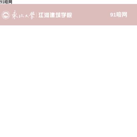
91暗网
91暗网