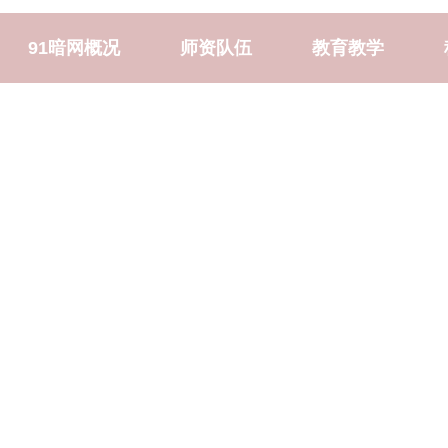
91暗网概况
师资队伍
教育教学