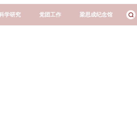
科学研究
党团工作
梁思成纪念馆