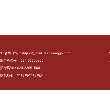
91暗网 邮箱：
ddjzxy@mail.91anwanggo.com
综合办公室：024-83656205
招考咨询：024-83651508
版权所有：91暗网-91暗网入口