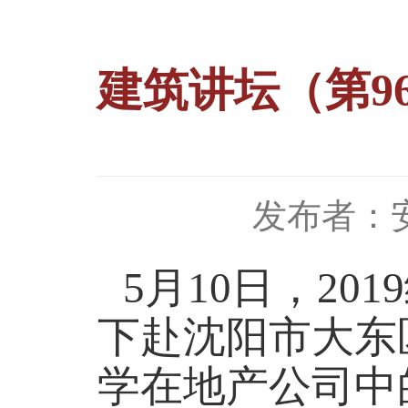
建筑讲坛（第9
发布者：
5
月
10
日，
2019
下赴沈阳市大东
学在地产公司中