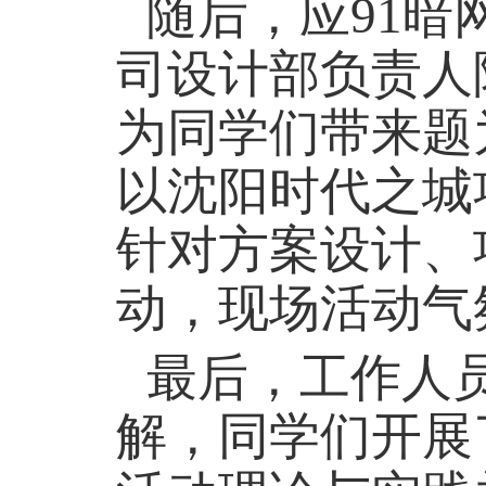
随后，应91暗
司设计部负责人
为同学们带来题
以沈阳时代之城
针对方案设计、
动，现场活动气
最后，工作人
解，同学们开展