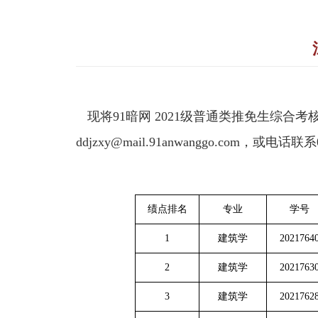
现将91暗网
2021
级普通类推免生综合考
ddjzxy@mail.91anwanggo.com
，或电话联系
绩点排名
专业
学号
1
建筑学
2021764
2
建筑学
2021763
3
建筑学
2021762