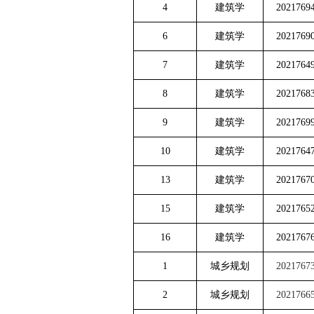
4
建筑学
2021769
6
建筑学
2021769
7
建筑学
2021764
8
建筑学
2021768
9
建筑学
2021769
10
建筑学
2021764
13
建筑学
2021767
15
建筑学
2021765
16
建筑学
2021767
1
城乡规划
2021767
2
城乡规划
2021766