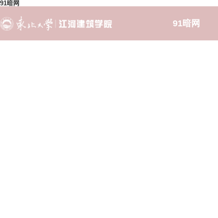
91暗网
91暗网